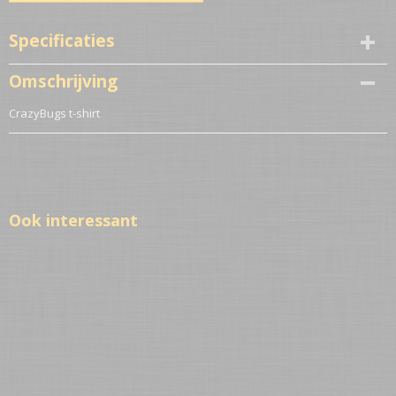
Specificaties
Productcode
Omschrijving
221-9306
CrazyBugs t-shirt
Netto gewicht
1,00 Kg
Ook interessant