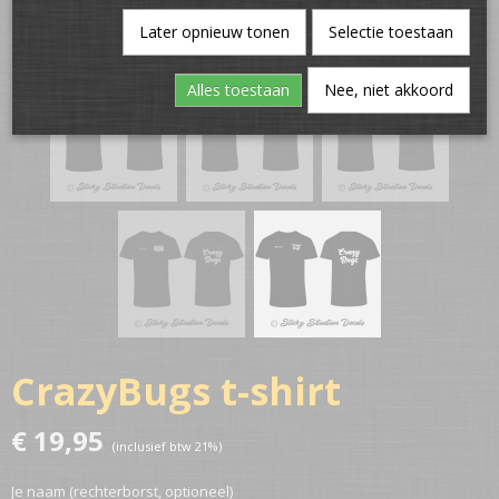
Later opnieuw tonen
Selectie toestaan
Alles toestaan
Nee, niet akkoord
CrazyBugs t-shirt
€ 19,95
(inclusief btw 21%)
Je naam (rechterborst, optioneel)