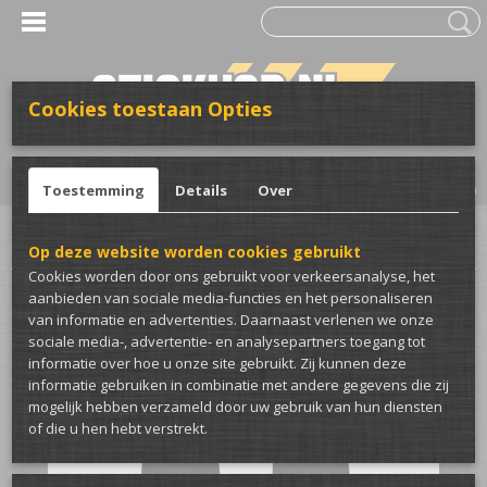
Cookies toestaan Opties
UW WINKELWAGEN
Inloggen
Registreren
Geen producten
(0)
Toestemming
Details
Over
Home
>
Club merch
>
CrazyBugs
>
CrazyBugs t-shirt
Op deze website worden cookies gebruikt
Cookies worden door ons gebruikt voor verkeersanalyse, het
aanbieden van sociale media-functies en het personaliseren
van informatie en advertenties. Daarnaast verlenen we onze
sociale media-, advertentie- en analysepartners toegang tot
informatie over hoe u onze site gebruikt. Zij kunnen deze
informatie gebruiken in combinatie met andere gegevens die zij
mogelijk hebben verzameld door uw gebruik van hun diensten
of die u hen hebt verstrekt.