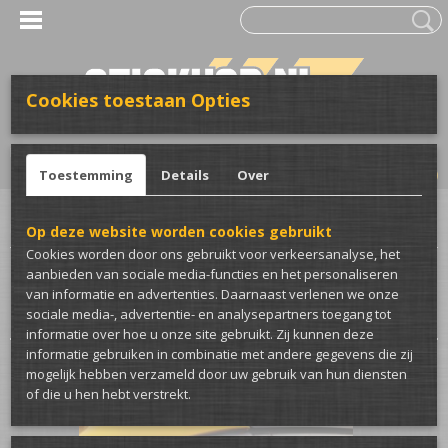
Cookies toestaan Opties
UW WINKELWAGEN
Inloggen
Registreren
Geen producten
(0)
Toestemming
Details
Over
Home
>
Wrap & Bestickering
>
Koplampfolie
Op deze website worden cookies gebruikt
Cookies worden door ons gebruikt voor verkeersanalyse, het
aanbieden van sociale media-functies en het personaliseren
Sorteer op:
van informatie en advertenties. Daarnaast verlenen we onze
sociale media-, advertentie- en analysepartners toegang tot
informatie over hoe u onze site gebruikt. Zij kunnen deze
informatie gebruiken in combinatie met andere gegevens die zij
mogelijk hebben verzameld door uw gebruik van hun diensten
of die u hen hebt verstrekt.