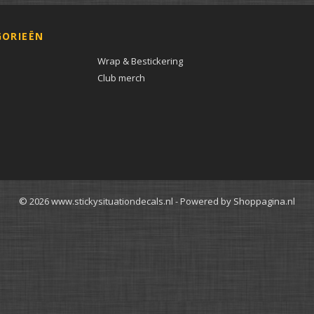
GORIEËN
Wrap & Bestickering
Club merch
© 2026 www.stickysituationdecals.nl - Powered by Shoppagina.nl