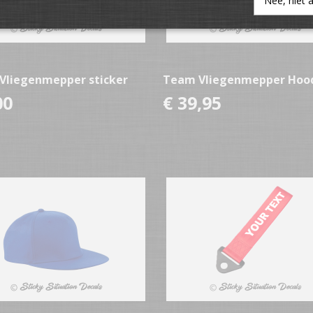
Nee, niet 
Vliegenmepper sticker
Team Vliegenmepper Hoo
00
€ 39,95