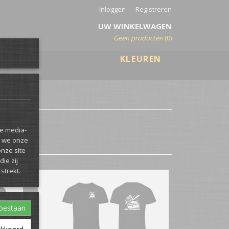
Inloggen
Registreren
UW WINKELWAGEN
Geen producten
(0)
KLEUREN
le media-
n we onze
onze site
ie zij
strekt.
toestaan