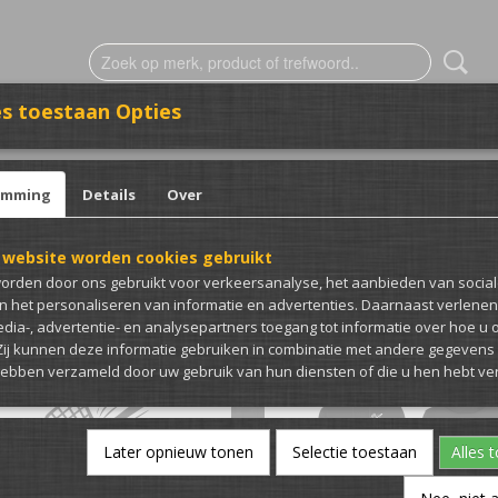
s toestaan Opties
ESTICKERING
CLUB MERCH
emming
Details
Over
 website worden cookies gebruikt
 op:
orden door ons gebruikt voor verkeersanalyse, het aanbieden van socia
en het personaliseren van informatie en advertenties. Daarnaast verlene
edia-, advertentie- en analysepartners toegang tot informatie over hoe u 
 Zij kunnen deze informatie gebruiken in combinatie met andere gegevens d
hebben verzameld door uw gebruik van hun diensten of die u hen hebt ver
Later opnieuw tonen
Selectie toestaan
Alles 