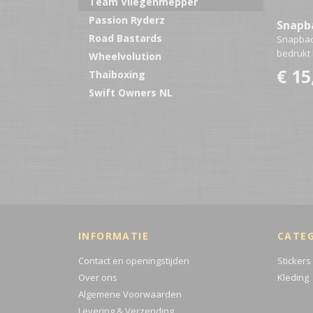
Team Vliegenmepper
Passion Ryderz
Snapb
Road Bastards
Snapbac
bedrukt
Wheelvolution
€ 15
Thaiboxing
Swift Owners NL
INFORMATIE
CATE
Contact en openingstijden
Stickers
Over ons
Kleding
Algemene Voorwaarden
Levering & Verzending