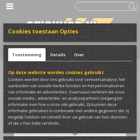
Cookies toestaan Opties
UW WINKELWAGEN
Inloggen
Registreren
Geen producten
(0)
Toestemming
Details
Over
Home
>
Club merch
>
CrazyBugs
>
CrazyBugs sticker
Op deze website worden cookies gebruikt
Cookies worden door ons gebruikt voor verkeersanalyse, het
aanbieden van sociale media-functies en het personaliseren
van informatie en advertenties. Daarnaast verlenen we onze
sociale media-, advertentie- en analysepartners toegang tot
informatie over hoe u onze site gebruikt. Zij kunnen deze
informatie gebruiken in combinatie met andere gegevens die zij
mogelijk hebben verzameld door uw gebruik van hun diensten
of die u hen hebt verstrekt.