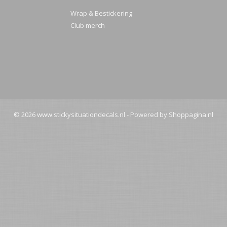
Wrap & Bestickering
Club merch
© 2026 www.stickysituationdecals.nl - Powered by Shoppagina.nl