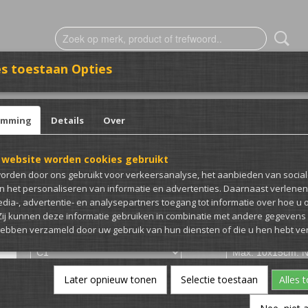
s toestaan Opties
ESTICKERING
CLUB MERCH
emming
Details
Over
uto
 website worden cookies gebruikt
CrazyBugs sticker met 
orden door ons gebruikt voor verkeersanalyse, het aanbieden van socia
en het personaliseren van informatie en advertenties. Daarnaast verlene
€ 3,00
edia-, advertentie- en analysepartners toegang tot informatie over hoe u 
(inclusief btw 21%)
 Zij kunnen deze informatie gebruiken in combinatie met andere gegevens d
hebben verzameld door uw gebruik van hun diensten of die u hen hebt ver
Type auto
Afmeting en folie s
Kleur (Let op bij folie soort)
Opmerking (Optione
Later opnieuw tonen
Selectie toestaan
Alles 