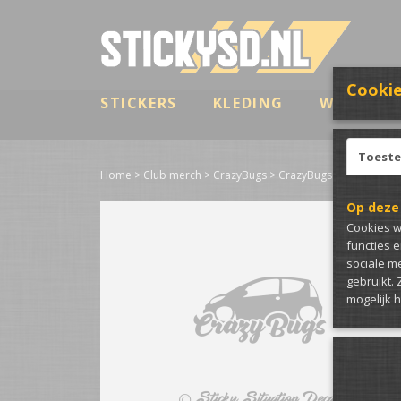
Cookie
STICKERS
KLEDING
WRAP & B
Toest
Home
>
Club merch
>
CrazyBugs
>
CrazyBugs sticker met a
Op deze
Cookies w
functies 
sociale m
gebruikt.
mogelijk 