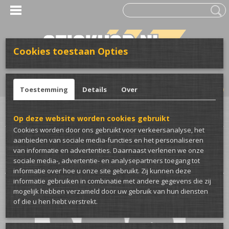
Cookies toestaan Opties
UW WINKELWAGEN
Inloggen
Registreren
Geen producten
(0)
Toestemming
Details
Over
Home
>
Club merch
>
Passion Ryderz
Op deze website worden cookies gebruikt
Cookies worden door ons gebruikt voor verkeersanalyse, het
aanbieden van sociale media-functies en het personaliseren
Sorteer op:
van informatie en advertenties. Daarnaast verlenen we onze
sociale media-, advertentie- en analysepartners toegang tot
informatie over hoe u onze site gebruikt. Zij kunnen deze
informatie gebruiken in combinatie met andere gegevens die zij
mogelijk hebben verzameld door uw gebruik van hun diensten
of die u hen hebt verstrekt.