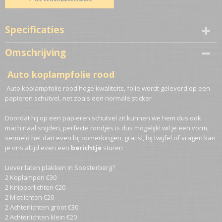
Specificaties
Netto gewicht
Omschrijving
4,00 Kg
Auto koplampfolie rood
Auto koplampfolie rood hoge kwaliteits, folie wordt geleverd op een
papieren schutvel, net zoals een normale sticker
Doordat hij op een papieren schutvel zit kunnen we hem dus ook
machinaal snijden, perfecte rondjes is dus mogelijk! wil je een vorm,
vermeld het dan even bij opmerkingen, gratis!, bij twijfel of vragen kan
je ons altijd even een
berichtje
sturen
Liever laten plakken in Soesterberg?
2 Koplampen €30
2 Knipperlichten €20
2 Mistlichten €20
2 Achterlichten groot €30
2 Achterlichten klein €20