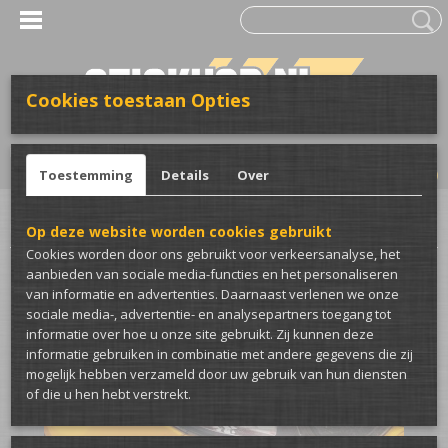
Cookies toestaan Opties
UW WINKELWAGEN
Inloggen
Registreren
Geen producten
(0)
Toestemming
Details
Over
Home
>
Wrap & Bestickering
>
Koplampfolie
>
Auto koplampfolie rood
Op deze website worden cookies gebruikt
Cookies worden door ons gebruikt voor verkeersanalyse, het
aanbieden van sociale media-functies en het personaliseren
van informatie en advertenties. Daarnaast verlenen we onze
sociale media-, advertentie- en analysepartners toegang tot
informatie over hoe u onze site gebruikt. Zij kunnen deze
informatie gebruiken in combinatie met andere gegevens die zij
mogelijk hebben verzameld door uw gebruik van hun diensten
of die u hen hebt verstrekt.