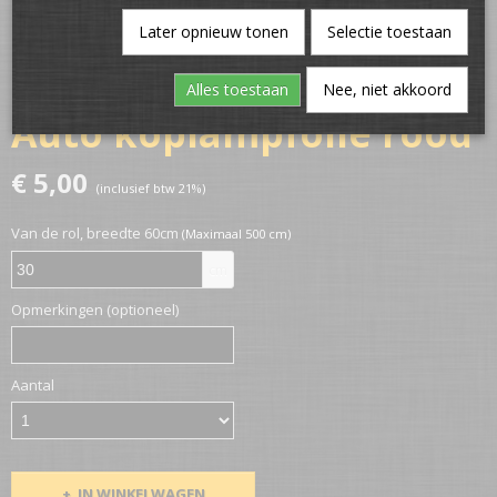
Later opnieuw tonen
Selectie toestaan
Alles toestaan
Nee, niet akkoord
Auto koplampfolie rood
€ 5,00
(inclusief btw 21%)
Van de rol, breedte 60cm
(Maximaal 500 cm)
cm
Opmerkingen (optioneel)
Aantal
IN WINKELWAGEN