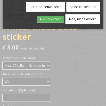
Later opnieuw tonen
Selectie toestaan
Alles toestaan
Nee, niet akkoord
Winter mode auto
sticker
€ 3,00
(inclusief btw 21%)
Afmeting en folie soort
Kleur (Let op bij folie soort)
Opmerking (Optioneel)