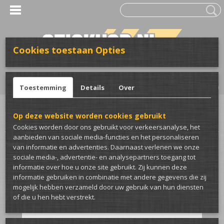
Cookies toestaan Opties
UW WINKELWAGEN
Inloggen
Registreren
Geen producten
(0)
Toestemming
Details
Over
Home
>
Stickers
>
Voor de auto
>
Winter/zomer stickers
>
Winter mode
Op deze website worden cookies gebruikt
auto sticker
Cookies worden door ons gebruikt voor verkeersanalyse, het
aanbieden van sociale media-functies en het personaliseren
van informatie en advertenties. Daarnaast verlenen we onze
sociale media-, advertentie- en analysepartners toegang tot
informatie over hoe u onze site gebruikt. Zij kunnen deze
informatie gebruiken in combinatie met andere gegevens die zij
mogelijk hebben verzameld door uw gebruik van hun diensten
of die u hen hebt verstrekt.