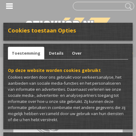
Cookies toestaan Opties
UW WINKELWAGEN
Inloggen
Registreren
Geen producten
(0)
Toestemming
Details
Over
Home
>
Stickers
>
Voor de auto
>
Winter/zomer stickers
>
Steelies are for
Op deze website worden cookies gebruikt
winter auto sticker
Cookies worden door ons gebruikt voor verkeersanalyse, het
aanbieden van sociale media-functies en het personaliseren
van informatie en advertenties. Daarnaast verlenen we onze
sociale media-, advertentie- en analysepartners toegang tot
informatie over hoe u onze site gebruikt. Zij kunnen deze
informatie gebruiken in combinatie met andere gegevens die zij
mogelijk hebben verzameld door uw gebruik van hun diensten
of die u hen hebt verstrekt.