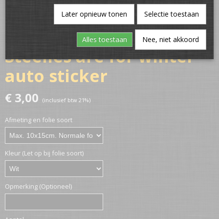
Later opnieuw tonen
Selectie toestaan
Alles toestaan
Nee, niet akkoord
Steelies are for winter
auto sticker
€ 3,00
(inclusief btw 21%)
Afmeting en folie soort
Kleur (Let op bij folie soort)
Opmerking (Optioneel)