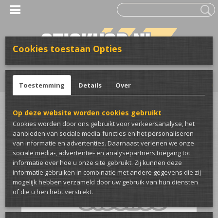
Cookies toestaan Opties
UW WINKELWAGEN
Inloggen
Registreren
Geen producten
(0)
Toestemming
Details
Over
Home
>
Stickers
>
Voor de auto
>
Winter/zomer stickers
>
Rolling on
Op deze website worden cookies gebruikt
steelies auto sticker
Cookies worden door ons gebruikt voor verkeersanalyse, het
aanbieden van sociale media-functies en het personaliseren
van informatie en advertenties. Daarnaast verlenen we onze
sociale media-, advertentie- en analysepartners toegang tot
informatie over hoe u onze site gebruikt. Zij kunnen deze
informatie gebruiken in combinatie met andere gegevens die zij
mogelijk hebben verzameld door uw gebruik van hun diensten
of die u hen hebt verstrekt.