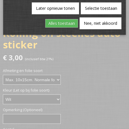
Later opnieuw tonen
Selectie toestaan
Alles toestaan
Nee, niet akkoord
Rolling on steelies auto
sticker
€ 3,00
(inclusief btw 21%)
Afmeting en folie soort
Kleur (Let op bij folie soort)
Opmerking (Optioneel)