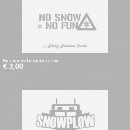
No snow no fun auto sticker
€ 3,00