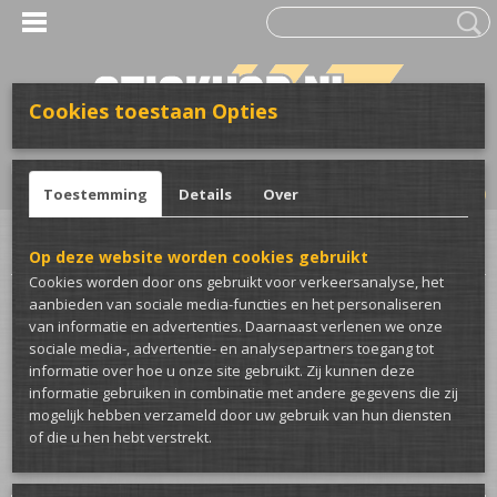
Cookies toestaan Opties
UW WINKELWAGEN
Inloggen
Registreren
Geen producten
(0)
Toestemming
Details
Over
Home
>
Kleding
>
Bedrijfskleding
>
Accesoires
Op deze website worden cookies gebruikt
Cookies worden door ons gebruikt voor verkeersanalyse, het
Grote aantallen nodig? of een offerte op
aanbieden van sociale media-functies en het personaliseren
van informatie en advertenties. Daarnaast verlenen we onze
maat? Er is van alles mogelijk, neem gerust
sociale media-, advertentie- en analysepartners toegang tot
informatie over hoe u onze site gebruikt. Zij kunnen deze
even contact met ons op.
informatie gebruiken in combinatie met andere gegevens die zij
mogelijk hebben verzameld door uw gebruik van hun diensten
Sorteer op:
of die u hen hebt verstrekt.