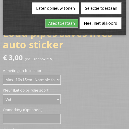
Later opnieuw tonen
Selectie toestaan
Alles toestaan
Nee, niet akkoord
Loud pipes saves lives
auto sticker
€ 3,00
(inclusief btw 21%)
Afmeting en folie soort
Kleur (Let op bij folie soort)
Opmerking (Optioneel)