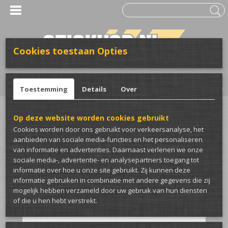
Cookies toestaan Opties
UW WINKELWAGEN
Inloggen
Registreren
Geen producten
(0)
Toestemming
Details
Over
Home
>
Stickers
>
Voor de auto
>
Uitlaat/Diesel Stickers
>
Loud pipes saves
Op deze website worden cookies gebruikt
lives auto sticker
Cookies worden door ons gebruikt voor verkeersanalyse, het
aanbieden van sociale media-functies en het personaliseren
van informatie en advertenties. Daarnaast verlenen we onze
sociale media-, advertentie- en analysepartners toegang tot
informatie over hoe u onze site gebruikt. Zij kunnen deze
informatie gebruiken in combinatie met andere gegevens die zij
mogelijk hebben verzameld door uw gebruik van hun diensten
of die u hen hebt verstrekt.