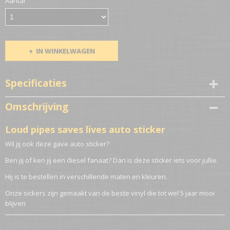
Aantal
IN WINKELWAGEN
Specificaties
Netto gewicht
Omschrijving
0,10 Kg
Loud pipes saves lives auto sticker
Wil jij ook deze gave auto sticker?
Ben jij of ken jij een diesel fanaat? Dan is deze sticker iets voor jullie.
Hij is te bestellen in verschillende maten en kleuren.
Onze sickers zijn gemaakt van de beste vinyl die tot wel 5 jaar mooi
blijven