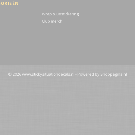
GORIEËN
Wrap & Bestickering
Club merch
© 2026 www.stickysituationdecals.nl - Powered by Shoppagina.nl