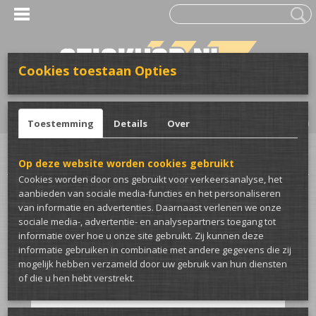
Cookies toestaan Opties
UW WINKELWAGEN
Inloggen
Registreren
Geen producten
(0)
Toestemming
Details
Over
Home
>
Stickers
>
Voor de auto
>
Turbo sticker
>
Boost FTW auto sticker
Op deze website worden cookies gebruikt
Cookies worden door ons gebruikt voor verkeersanalyse, het
aanbieden van sociale media-functies en het personaliseren
van informatie en advertenties. Daarnaast verlenen we onze
sociale media-, advertentie- en analysepartners toegang tot
informatie over hoe u onze site gebruikt. Zij kunnen deze
informatie gebruiken in combinatie met andere gegevens die zij
mogelijk hebben verzameld door uw gebruik van hun diensten
of die u hen hebt verstrekt.