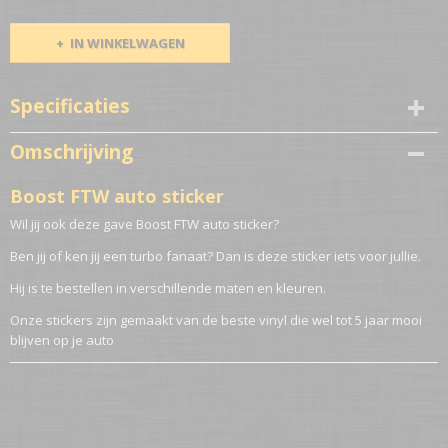
IN WINKELWAGEN
Specificaties
Netto gewicht
Omschrijving
0,10 Kg
Boost FTW auto sticker
Wil jij ook deze gave Boost FTW auto sticker?
Ben jij of ken jij een turbo fanaat? Dan is deze sticker iets voor jullie.
Hij is te bestellen in verschillende maten en kleuren.
Onze stickers zijn gemaakt van de beste vinyl die wel tot 5 jaar mooi
blijven op je auto