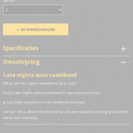
Aantal
IN WINKELWAGEN
Specificaties
Netto gewicht
Omschrijving
0,50 Kg
Late nights auto raamband
Wil jij ook een gave raamband op je auto?
Deze Late nights auto raamband is dan iets voor jouw.
Je kan hem bestellen in verschillende kleuren.
Let op !! dit is alleen de tekst wil je ook een zwarte achtergrond bestel
die er dan extra bij.