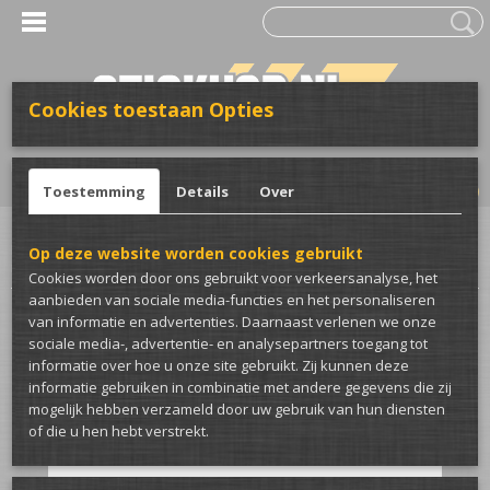
Cookies toestaan Opties
UW WINKELWAGEN
Inloggen
Registreren
Geen producten
(0)
Toestemming
Details
Over
Home
>
Stickers
>
Voor de auto
>
Raambanden
>
Late nights auto
Op deze website worden cookies gebruikt
raamband
Cookies worden door ons gebruikt voor verkeersanalyse, het
aanbieden van sociale media-functies en het personaliseren
van informatie en advertenties. Daarnaast verlenen we onze
sociale media-, advertentie- en analysepartners toegang tot
informatie over hoe u onze site gebruikt. Zij kunnen deze
informatie gebruiken in combinatie met andere gegevens die zij
mogelijk hebben verzameld door uw gebruik van hun diensten
of die u hen hebt verstrekt.