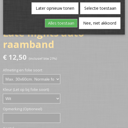
Later opnieuw tonen
Selectie toestaan
Alles toestaan
Nee, niet akkoord
Late nights auto
raamband
€ 12,50
(inclusief btw 21%)
Afmeting en folie soort
Kleur (Let op bij folie soort)
Opmerking (Optioneel)