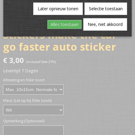
Later opnieuw tonen
Selectie toestaan
Alles toestaan
Nee, niet akkoord
Stickers make the car
go faster auto sticker
€ 3,00
(inclusief btw 21%)
Levertijd 7 Dagen
Afmeting en folie soort
Kleur (Let op bij folie soort)
Opmerking (Optioneel)