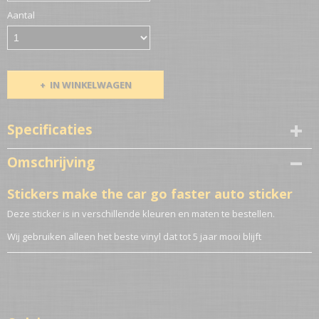
Aantal
IN WINKELWAGEN
Specificaties
Netto gewicht
Omschrijving
0,10 Kg
Stickers make the car go faster auto sticker
Deze sticker is in verschillende kleuren en maten te bestellen.
Wij gebruiken alleen het beste vinyl dat tot 5 jaar mooi blijft