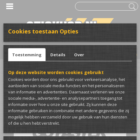
Cookies toestaan Opties
UW WINKELWAGEN
Inloggen
Registreren
Geen producten
(0)
Toestemming
Details
Over
Home
>
Stickers
>
Voor de auto
>
Overige stickers
>
Stickers make the car
Op deze website worden cookies gebruikt
go faster auto sticker
Cookies worden door ons gebruikt voor verkeersanalyse, het
aanbieden van sociale media-functies en het personaliseren
van informatie en advertenties. Daarnaast verlenen we onze
sociale media-, advertentie- en analysepartners toegang tot
informatie over hoe u onze site gebruikt. Zij kunnen deze
informatie gebruiken in combinatie met andere gegevens die zij
mogelijk hebben verzameld door uw gebruik van hun diensten
of die u hen hebt verstrekt.