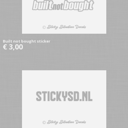
Built not bought sticker
€ 3,00