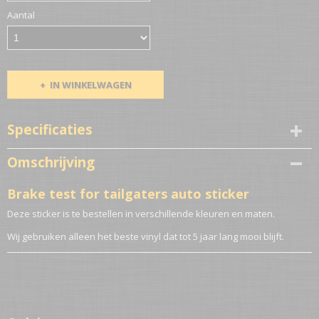
Aantal
IN WINKELWAGEN
Specificaties
Netto gewicht
Omschrijving
0,10 Kg
Brake test for tailgaters auto sticker
Deze sticker is te bestellen in verschillende kleuren en maten.
Wij gebruiken alleen het beste vinyl dat tot 5 jaar lang mooi blijft.