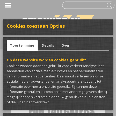
Cookies toestaan Opties
UW WINKELWAGEN
Inloggen
Registreren
Geen producten
(0)
Toestemming
Details
Over
Home
>
Stickers
>
Voor de auto
>
Overige stickers
>
Brake test for
Op deze website worden cookies gebruikt
tailgaters auto sticker
Cookies worden door ons gebruikt voor verkeersanalyse, het
aanbieden van sociale media-functies en het personaliseren
van informatie en advertenties. Daarnaast verlenen we onze
sociale media-, advertentie- en analysepartners toegang tot
informatie over hoe u onze site gebruikt. Zij kunnen deze
informatie gebruiken in combinatie met andere gegevens die zij
mogelijk hebben verzameld door uw gebruik van hun diensten
of die u hen hebt verstrekt.