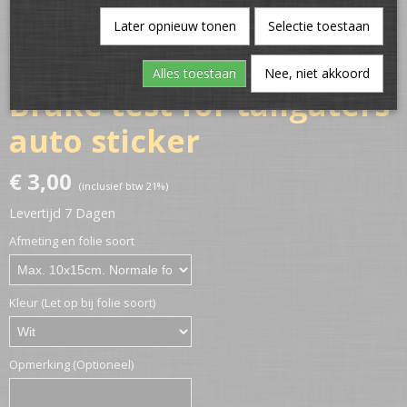
Later opnieuw tonen
Selectie toestaan
Alles toestaan
Nee, niet akkoord
Brake test for tailgaters
auto sticker
€ 3,00
(inclusief btw 21%)
Levertijd 7 Dagen
Afmeting en folie soort
Kleur (Let op bij folie soort)
Opmerking (Optioneel)