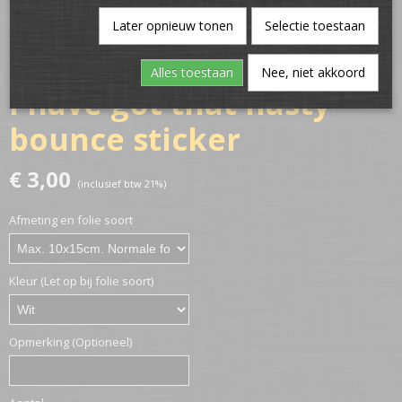
Later opnieuw tonen
Selectie toestaan
Alles toestaan
Nee, niet akkoord
I have got that nasty
bounce sticker
€ 3,00
(inclusief btw 21%)
Afmeting en folie soort
Kleur (Let op bij folie soort)
Opmerking (Optioneel)