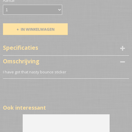
Aantal
IN WINKELWAGEN
Specificaties
Netto gewicht
Omschrijving
0,10 Kg
I have got that nasty bounce sticker
Ook interessant