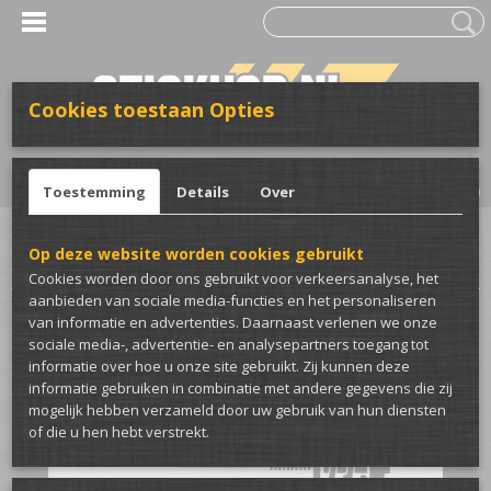
Cookies toestaan Opties
UW WINKELWAGEN
Inloggen
Registreren
Geen producten
(0)
Toestemming
Details
Over
Home
>
Stickers
>
Voor de auto
>
Lowered Stickers
>
I have got that nasty
Op deze website worden cookies gebruikt
bounce sticker
Cookies worden door ons gebruikt voor verkeersanalyse, het
aanbieden van sociale media-functies en het personaliseren
van informatie en advertenties. Daarnaast verlenen we onze
sociale media-, advertentie- en analysepartners toegang tot
informatie over hoe u onze site gebruikt. Zij kunnen deze
informatie gebruiken in combinatie met andere gegevens die zij
mogelijk hebben verzameld door uw gebruik van hun diensten
of die u hen hebt verstrekt.