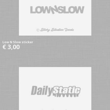
Low N Slow sticker
€ 3,00