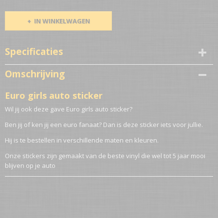
IN WINKELWAGEN
Specificaties
Netto gewicht
Omschrijving
0,10 Kg
Euro girls auto sticker
Wil jij ook deze gave Euro girls auto sticker?
Ben jij of ken jij een euro fanaat? Dan is deze sticker iets voor jullie.
Hij is te bestellen in verschillende maten en kleuren.
Onze stickers zijn gemaakt van de beste vinyl die wel tot 5 jaar mooi
blijven op je auto