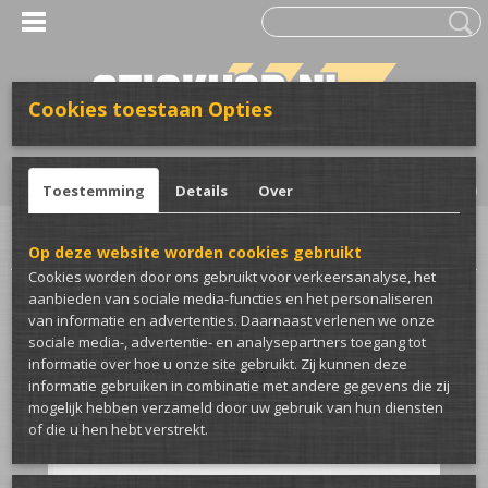
Cookies toestaan Opties
UW WINKELWAGEN
Inloggen
Registreren
Geen producten
(0)
Toestemming
Details
Over
Home
>
Stickers
>
Voor de auto
>
Eurostyle stickers
>
Euro girls auto sticker
Op deze website worden cookies gebruikt
Cookies worden door ons gebruikt voor verkeersanalyse, het
aanbieden van sociale media-functies en het personaliseren
van informatie en advertenties. Daarnaast verlenen we onze
sociale media-, advertentie- en analysepartners toegang tot
informatie over hoe u onze site gebruikt. Zij kunnen deze
informatie gebruiken in combinatie met andere gegevens die zij
mogelijk hebben verzameld door uw gebruik van hun diensten
of die u hen hebt verstrekt.