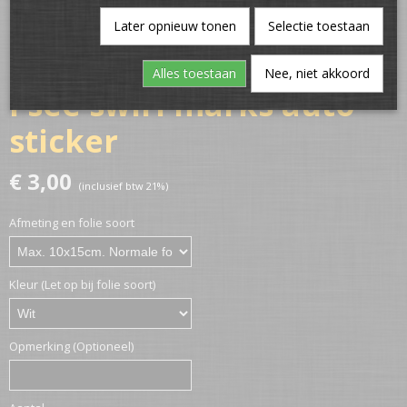
Later opnieuw tonen
Selectie toestaan
Alles toestaan
Nee, niet akkoord
I see swirl marks auto
sticker
€ 3,00
(inclusief btw 21%)
Afmeting en folie soort
Kleur (Let op bij folie soort)
Opmerking (Optioneel)