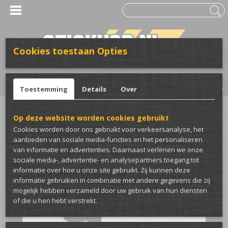
Cookies toestaan Opties
UW WINKELWAGEN
Inloggen
Registreren
Geen producten
(0)
Toestemming
Details
Over
Home
>
Stickers
>
Voor de auto
>
Detailing stickers
>
I see swirl marks auto
Op deze website worden cookies gebruikt
sticker
Cookies worden door ons gebruikt voor verkeersanalyse, het
aanbieden van sociale media-functies en het personaliseren
van informatie en advertenties. Daarnaast verlenen we onze
sociale media-, advertentie- en analysepartners toegang tot
informatie over hoe u onze site gebruikt. Zij kunnen deze
informatie gebruiken in combinatie met andere gegevens die zij
mogelijk hebben verzameld door uw gebruik van hun diensten
of die u hen hebt verstrekt.