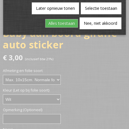
Later opnieuw tonen
Selectie toestaan
Alles toestaan
Nee, niet akkoord
Baby aan boord giraffe
auto sticker
€ 3,00
(inclusief btw 21%)
Afmeting en folie soort
Kleur (Let op bij folie soort)
Opmerking (Optioneel)