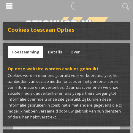
Cookies toestaan Opties
UW WINKELWAGEN
Inloggen
Registreren
Geen producten
(0)
Toestemming
Details
Over
Home
>
Stickers
>
Voor de auto
>
Baby stickers
>
Baby aan boord giraffe
Op deze website worden cookies gebruikt
auto sticker
Cookies worden door ons gebruikt voor verkeersanalyse, het
aanbieden van sociale media-functies en het personaliseren
van informatie en advertenties. Daarnaast verlenen we onze
sociale media-, advertentie- en analysepartners toegang tot
informatie over hoe u onze site gebruikt. Zij kunnen deze
informatie gebruiken in combinatie met andere gegevens die zij
mogelijk hebben verzameld door uw gebruik van hun diensten
of die u hen hebt verstrekt.