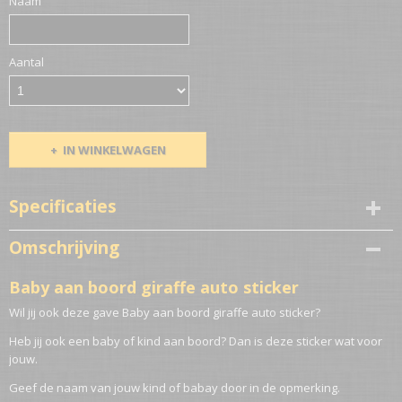
Naam
Aantal
IN WINKELWAGEN
Specificaties
Netto gewicht
Omschrijving
0,10 Kg
Baby aan boord giraffe auto sticker
Wil jij ook deze gave Baby aan boord giraffe auto sticker?
Heb jij ook een baby of kind aan boord? Dan is deze sticker wat voor
jouw.
Geef de naam van jouw kind of babay door in de opmerking.