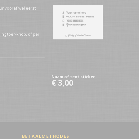
uur vooraf wel eerst
ing toe"-knop, of per
Naam of text sticker
€ 3,00
BETAALMETHODES