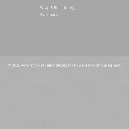
Wrap & Bestickering
Club merch
© 2026 www.stickysituationdecals.nl - Powered by Shoppagina.nl