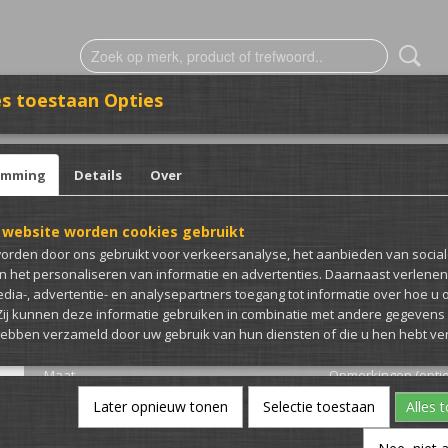
s toestaan Opties
ESTICKERING
CLUB MERCH
emming
Details
Over
ing
 website worden cookies gebruikt
Vest bedrukt met eige
orden door ons gebruikt voor verkeersanalyse, het aanbieden van socia
bedrukking
en het personaliseren van informatie en advertenties. Daarnaast verlene
edia-, advertentie- en analysepartners toegang tot informatie over hoe u 
 Zij kunnen deze informatie gebruiken in combinatie met andere gegevens d
€ 42,50
hebben verzameld door uw gebruik van hun diensten of die u hen hebt ver
(inclusief btw 21%)
Maat
Opmerkingen (optio
Later opnieuw tonen
Selectie toestaan
Alles 
Kleur bedrukking
Kleur Vest