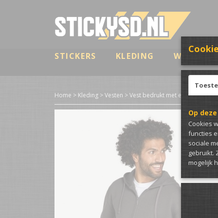
Cookie
STICKERS
KLEDING
WRAP & B
Toest
Home
>
Kleding
>
Vesten
>
Vest bedrukt met eigen bedrukk
Op deze
Cookies w
functies 
sociale m
gebruikt.
mogelijk 