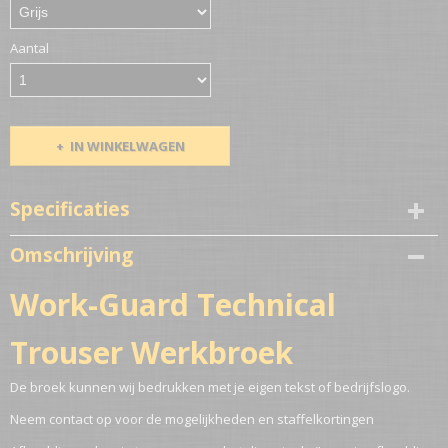
Aantal
IN WINKELWAGEN
Specificaties
Productcode
Omschrijving
786-10092
Netto gewicht
Work-Guard Technical
1,00 Kg
Trouser Werkbroek
De broek kunnen wij bedrukken met je eigen tekst of bedrijfslogo.
Neem contact op voor de mogelijkheden en staffelkortingen