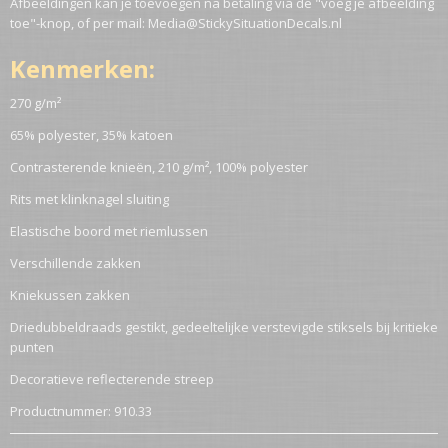
Afbeeldingen kan je toevoegen na betaling via de "voeg je afbeelding
toe"-knop, of per mail: Media@StickySituationDecals.nl
Kenmerken:
270 g/m²
65% polyester, 35% katoen
Contrasterende knieën, 210 g/m², 100% polyester
Rits met klinknagel sluiting
Elastische boord met riemlussen
Verschillende zakken
Kniekussen zakken
Driedubbeldraads gestikt, gedeeltelijke verstevigde stiksels bij kritieke
punten
Decoratieve reflecterende streep
Productnummer: 910.33