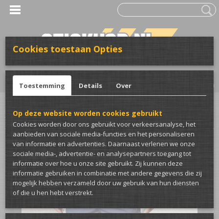
Cookies toestaan Opties
UW WINKELWAGEN
Inloggen
Registreren
Geen producten
(0)
Toestemming
Details
Over
Home
>
Kleding
>
Bedrijfskleding
>
Werkbroeken
>
Work-Guard Technical
Op deze website worden cookies gebruikt
Trouser Werkbroek
Cookies worden door ons gebruikt voor verkeersanalyse, het
aanbieden van sociale media-functies en het personaliseren
van informatie en advertenties. Daarnaast verlenen we onze
sociale media-, advertentie- en analysepartners toegang tot
informatie over hoe u onze site gebruikt. Zij kunnen deze
informatie gebruiken in combinatie met andere gegevens die zij
mogelijk hebben verzameld door uw gebruik van hun diensten
of die u hen hebt verstrekt.