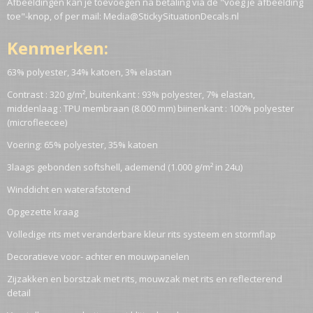
Afbeeldingen kan je toevoegen na betaling via de "voeg je afbeelding
toe"-knop, of per mail: Media@StickySituationDecals.nl
Kenmerken:
63% polyester, 34% katoen, 3% elastan
Contrast : 320 g/m², buitenkant : 93% polyester, 7% elastan,
middenlaag : TPU membraan (8.000 mm) biinenkant : 100% polyester
(microfleecee)
Voering: 65% polyester, 35% katoen
3laags gebonden softshell, ademend (1.000 g/m² in 24u)
Winddicht en waterafstotend
Opgezette kraag
Volledige rits met veranderbare kleur rits systeem en stormflap
Decoratieve voor- achter en mouwpanelen
Zijzakken en borstzak met rits, mouwzak met rits en reflecterend
detail