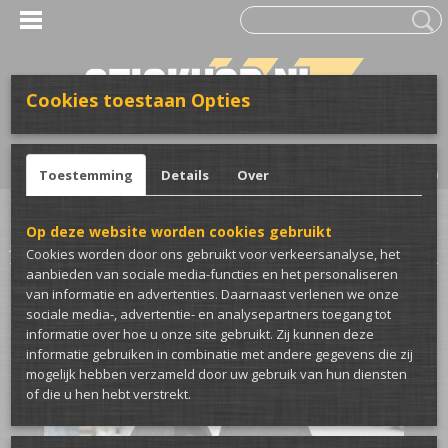
Cookies toestaan Opties
UW WINKELWAGEN
Inloggen
Registreren
Geen producten
(0)
Toestemming
Details
Over
Home
>
Kleding
>
Bedrijfskleding
>
Jassen
>
Work-Guard Sabre Stretch
Op deze website worden cookies gebruikt
Jacket Jas
Cookies worden door ons gebruikt voor verkeersanalyse, het
aanbieden van sociale media-functies en het personaliseren
van informatie en advertenties. Daarnaast verlenen we onze
sociale media-, advertentie- en analysepartners toegang tot
informatie over hoe u onze site gebruikt. Zij kunnen deze
informatie gebruiken in combinatie met andere gegevens die zij
mogelijk hebben verzameld door uw gebruik van hun diensten
of die u hen hebt verstrekt.