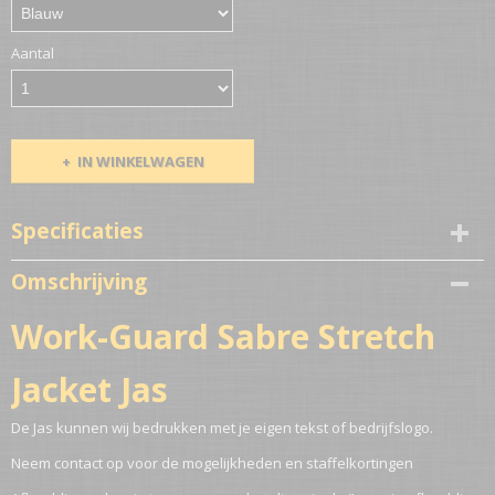
Aantal
IN WINKELWAGEN
Specificaties
Productcode
Omschrijving
772-10056
Netto gewicht
Work-Guard Sabre Stretch
1,00 Kg
Jacket Jas
De Jas kunnen wij bedrukken met je eigen tekst of bedrijfslogo.
Neem contact op voor de mogelijkheden en staffelkortingen