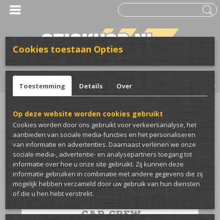
Cookies toestaan Opties
UW WINKELWAGEN
Inloggen
Registreren
Geen producten
(0)
Toestemming
Details
Over
Home
>
Club merch
>
The Asian Car Crew
>
The Asian Car Crew sticker
Op deze website worden cookies gebruikt
Cookies worden door ons gebruikt voor verkeersanalyse, het
aanbieden van sociale media-functies en het personaliseren
van informatie en advertenties. Daarnaast verlenen we onze
sociale media-, advertentie- en analysepartners toegang tot
informatie over hoe u onze site gebruikt. Zij kunnen deze
informatie gebruiken in combinatie met andere gegevens die zij
mogelijk hebben verzameld door uw gebruik van hun diensten
of die u hen hebt verstrekt.