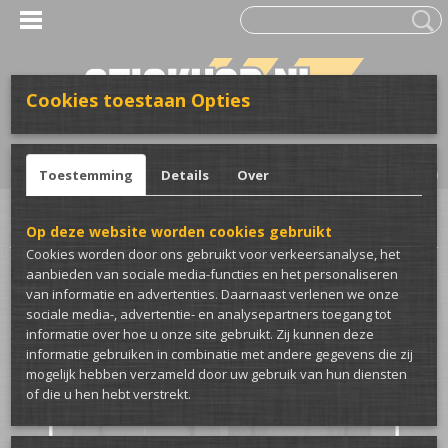
Cookies toestaan Opties
UW WINKELWAGEN
Inloggen
Registreren
Geen producten
(0)
Toestemming
Details
Over
Home
>
Club merch
>
Thaiboxing
>
Thaiboxing bomberjack
Op deze website worden cookies gebruikt
Cookies worden door ons gebruikt voor verkeersanalyse, het
aanbieden van sociale media-functies en het personaliseren
van informatie en advertenties. Daarnaast verlenen we onze
sociale media-, advertentie- en analysepartners toegang tot
informatie over hoe u onze site gebruikt. Zij kunnen deze
informatie gebruiken in combinatie met andere gegevens die zij
mogelijk hebben verzameld door uw gebruik van hun diensten
of die u hen hebt verstrekt.