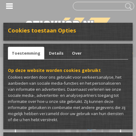
Cookies toestaan Opties
UW WINKELWAGEN
Inloggen
Registreren
Geen producten
(0)
Toestemming
Details
Over
Home
>
Club merch
>
Thaiboxing
>
Thaiboxing hoodie
Op deze website worden cookies gebruikt
Cookies worden door ons gebruikt voor verkeersanalyse, het
aanbieden van sociale media-functies en het personaliseren
van informatie en advertenties. Daarnaast verlenen we onze
sociale media-, advertentie- en analysepartners toegang tot
informatie over hoe u onze site gebruikt. Zij kunnen deze
informatie gebruiken in combinatie met andere gegevens die zij
mogelijk hebben verzameld door uw gebruik van hun diensten
of die u hen hebt verstrekt.