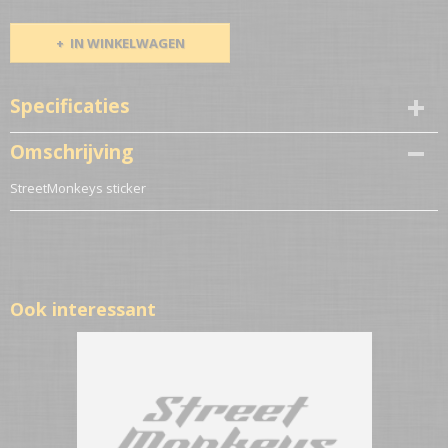
IN WINKELWAGEN
Specificaties
Netto gewicht
Omschrijving
0,10 Kg
StreetMonkeys sticker
Ook interessant