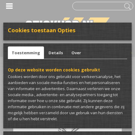
Cookies toestaan Opties
UW WINKELWAGEN
Inloggen
Registreren
Geen producten
(0)
Toestemming
Details
Over
Home
>
Club merch
>
Street Monkeys
>
StreetMonkeys sticker
Op deze website worden cookies gebruikt
Cookies worden door ons gebruikt voor verkeersanalyse, het
aanbieden van sociale media-functies en het personaliseren
van informatie en advertenties. Daarnaast verlenen we onze
sociale media-, advertentie- en analysepartners toegang tot
informatie over hoe u onze site gebruikt. Zij kunnen deze
informatie gebruiken in combinatie met andere gegevens die zij
mogelijk hebben verzameld door uw gebruik van hun diensten
of die u hen hebt verstrekt.