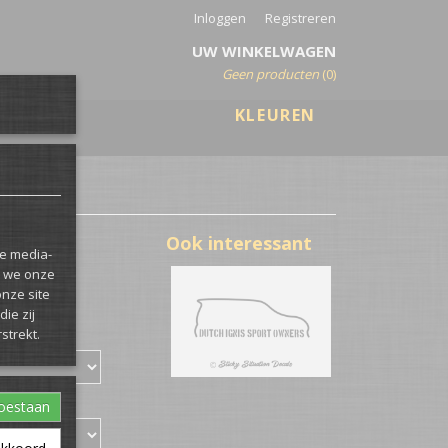
Inloggen
Registreren
UW WINKELWAGEN
Geen producten
(0)
KLEUREN
Ook interessant
le media-
n we onze
onze site
ie zij
strekt.
e soort)
toestaan