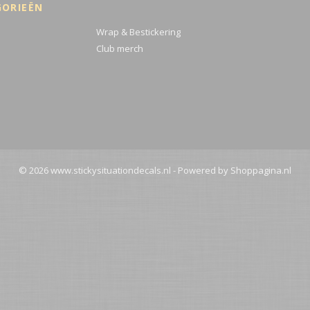
GORIEËN
Wrap & Bestickering
Club merch
© 2026 www.stickysituationdecals.nl - Powered by Shoppagina.nl