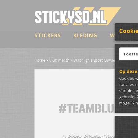
Cookie
STICKERS
KLEDING
WRAP & B
Toest
Home
>
Club merch
>
Dutch Ignis Sport Owners
>
#TeamBlu
Op deze
Cookies w
functies 
sociale m
gebruikt.
mogelijk 