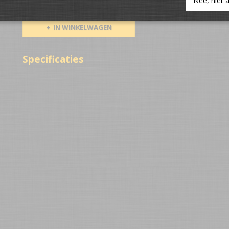
Nee, niet 
IN WINKELWAGEN
Specificaties
Netto gewicht
0,10 Kg