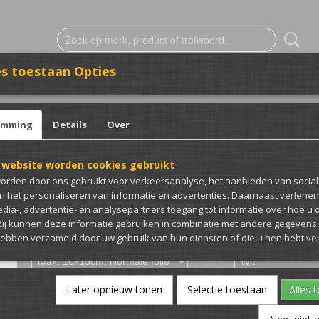
s toestaan Opties
ESTICKERING
CLUB MERCH
emming
Details
Over
e sticker
 website worden cookies gebruikt
#TeamBlue sticker
orden door ons gebruikt voor verkeersanalyse, het aanbieden van socia
en het personaliseren van informatie en advertenties. Daarnaast verlene
€ 3,00
edia-, advertentie- en analysepartners toegang tot informatie over hoe u 
(inclusief btw 21%)
 Zij kunnen deze informatie gebruiken in combinatie met andere gegevens d
hebben verzameld door uw gebruik van hun diensten of die u hen hebt ver
Afmeting en folie soort
Kleur (Let op bij foli
Opmerking (Optioneel)
Aantal
Later opnieuw tonen
Selectie toestaan
Alles 