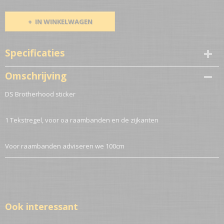
IN WINKELWAGEN
Specificaties
Netto gewicht
Omschrijving
0,10 Kg
DS Brotherhood sticker
1 Tekstregel, voor oa raambanden en de zijkanten
Voor raambanden adviseren we 100cm
Ook interessant