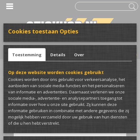
Cookies toestaan Opties
UW WINKELWAGEN
Inloggen
Registreren
Geen producten
(0)
Toestemming
Details
Over
Home
>
Club merch
>
DS Brotherhood
>
DS Brotherhood sticker
Op deze website worden cookies gebruikt
Cookies worden door ons gebruikt voor verkeersanalyse, het
aanbieden van sociale media-functies en het personaliseren
van informatie en advertenties. Daarnaast verlenen we onze
sociale media-, advertentie- en analysepartners toegang tot
informatie over hoe u onze site gebruikt. Zij kunnen deze
informatie gebruiken in combinatie met andere gegevens die zij
mogelijk hebben verzameld door uw gebruik van hun diensten
of die u hen hebt verstrekt.