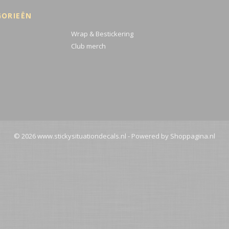
GORIEËN
Wrap & Bestickering
Club merch
© 2026 www.stickysituationdecals.nl - Powered by Shoppagina.nl