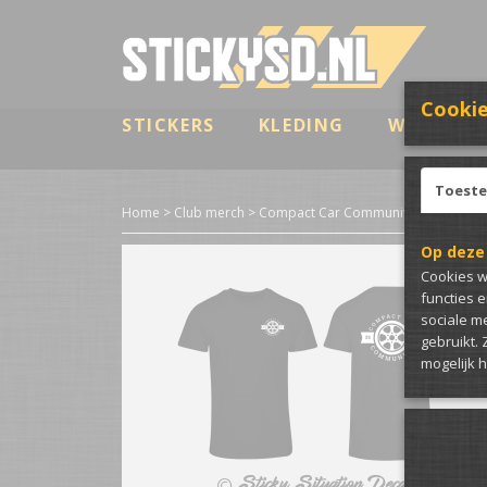
Cookie
STICKERS
KLEDING
WRAP & B
Toest
Home
>
Club merch
>
Compact Car Community
>
CCC Kledi
Op deze
Cookies w
functies 
sociale m
gebruikt.
mogelijk 