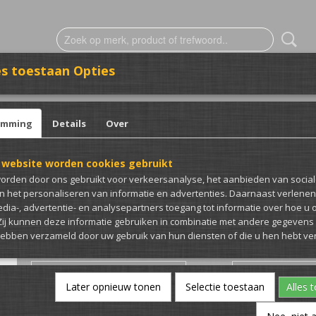
s toestaan Opties
ESTICKERING
CLUB MERCH
emming
Details
Over
ng uitverkoop!
 website worden cookies gebruikt
CCC Kleding uitverkoop
orden door ons gebruikt voor verkeersanalyse, het aanbieden van socia
en het personaliseren van informatie en advertenties. Daarnaast verlene
€ 12,50
edia-, advertentie- en analysepartners toegang tot informatie over hoe u 
(inclusief btw 21%)
 Zij kunnen deze informatie gebruiken in combinatie met andere gegevens d
Levertijd 7 Dagen
hebben verzameld door uw gebruik van hun diensten of die u hen hebt ver
T-Shirt/Jas/Hoodie
Maat
Later opnieuw tonen
Selectie toestaan
Alles 
Opmerkingen (optioneel)
Kleur van de bedru